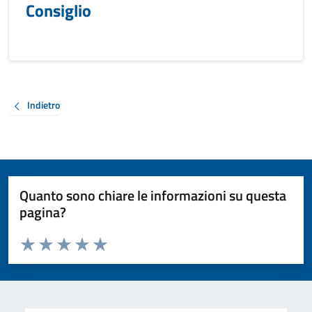
Consiglio
Indietro
Quanto sono chiare le informazioni su questa
pagina?
Valuta da 1 a 5 stelle la pagina
Valuta 1 stelle su 5
Valuta 2 stelle su 5
Valuta 3 stelle su 5
Valuta 4 stelle su 5
Valuta 5 stelle su 5