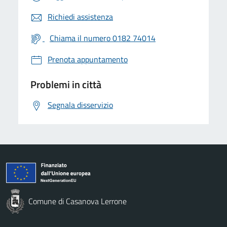
Richiedi assistenza
Chiama il numero 0182 74014
Prenota appuntamento
Problemi in città
Segnala disservizio
Comune di Casanova Lerrone