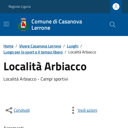
Regione Liguria
Comune di Casanova
Lerrone
Home
/
Vivere Casanova Lerrone
/
Luoghi
/
Luogo per lo sport e il tempo libero
/
Località Arbiacco
Località Arbiacco
Località Arbiacco - Campi sportivi
Condividi
Vedi azioni