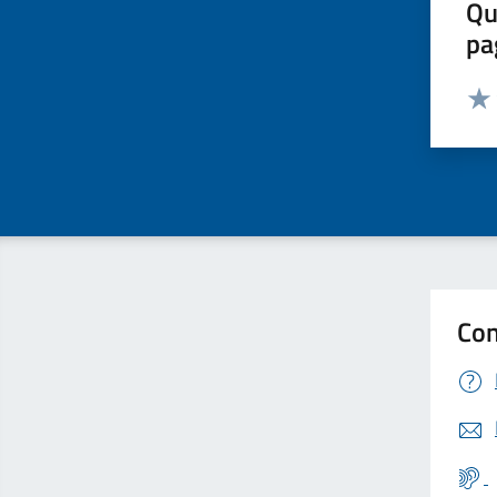
Qu
pa
Valut
Valu
Con