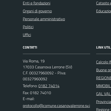
Enti e fondazioni
Catasto e
Organi di governo
Educazio
Personale amministrativo
Politici
Uffici
CONTATTI
LINK UTIL
Via Roma, 19
Calcolo 
17033 Casanova Lerrone (SV)
Buone pr
C.F. 00327960092 - P.Iva:
REGIONE
00327960092
Telefono:
0182 74014
MMOBILI
Fax: 0182 74010
GAL VAL
E-mail:
Provinci
Regione 