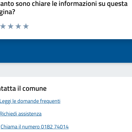
anto sono chiare le informazioni su questa
gina?
a da 1 a 5 stelle la pagina
ta 1 stelle su 5
Valuta 2 stelle su 5
Valuta 3 stelle su 5
Valuta 4 stelle su 5
Valuta 5 stelle su 5
tatta il comune
Leggi le domande frequenti
Richiedi assistenza
Chiama il numero 0182 74014