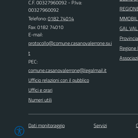
C.F. 00327960092 - P.Iva:
REGIONE
00327960092
Telefono:
0182 74014
MMOBILI
Fax: 0182 74010
GAL VAL
E-mail:
Provinci
Regione 
Associaz
PEC:
Ufficio relazioni con il pubblico
Uffici e orari
Numeri utili
Dati monitoraggio
Servizi
C