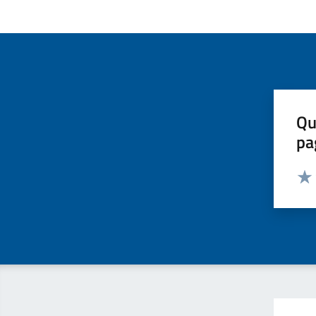
Qu
pa
Valut
Valu