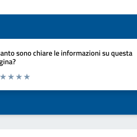
anto sono chiare le informazioni su questa
gina?
a da 1 a 5 stelle la pagina
ta 1 stelle su 5
Valuta 2 stelle su 5
Valuta 3 stelle su 5
Valuta 4 stelle su 5
Valuta 5 stelle su 5