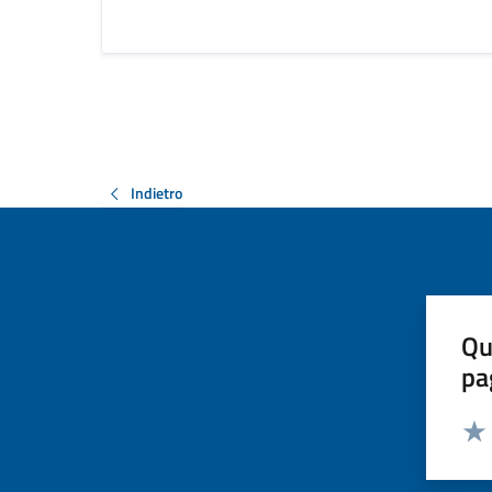
Indietro
Qu
pa
Valut
Valu