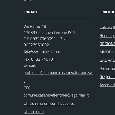
CONTATTI
LINK UTIL
Via Roma, 19
Calcolo 
17033 Casanova Lerrone (SV)
Buone pr
C.F. 00327960092 - P.Iva:
REGIONE
00327960092
Telefono:
0182 74014
MMOBILI
Fax: 0182 74010
GAL VAL
E-mail:
Provinci
Regione 
Associaz
PEC:
Ufficio relazioni con il pubblico
Uffici e orari