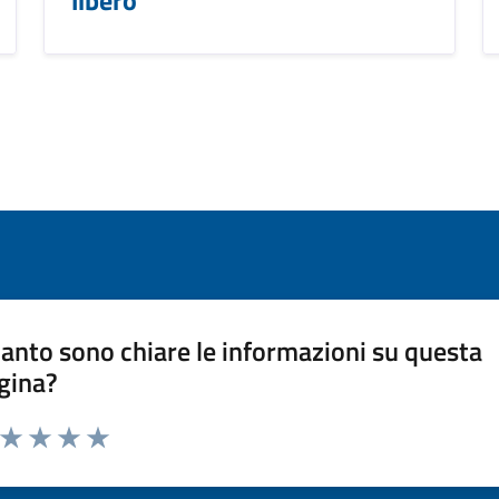
anto sono chiare le informazioni su questa
gina?
a da 1 a 5 stelle la pagina
ta 1 stelle su 5
Valuta 2 stelle su 5
Valuta 3 stelle su 5
Valuta 4 stelle su 5
Valuta 5 stelle su 5